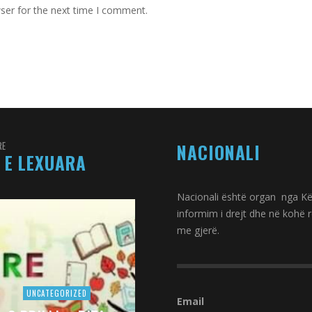
ser for the next time I comment.
RE
NACIONALI
 E LEXUARA
Nacionali është organ nga Kës
informim i drejt dhe në kohë 
me gjerë.
UNCATEGORIZED
Email