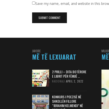
Save my name, email, and website in this brow
JAVORE
MUJO
MË TË LEXUARAT
MË
2 PRILLI – DITA BOTËRORE
E LIBRIT PËR FËMIJË …
NACIONALI
APRIL 2, 2022
KONKURS I POEZISË NË
SHKOLLËN FILLORE
“IBRAHIM KELMENDI” NË