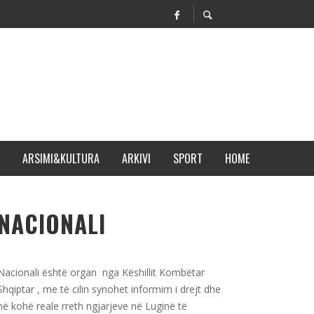
ARSIMI&KULTURA
ARKIVI
SPORT
HOME
NACIONALI
Nacionali është organ nga Këshillit Kombëtar
Shqiptar , me të cilin synohet informim i drejt dhe
në kohë reale rreth ngjarjeve në Luginë të