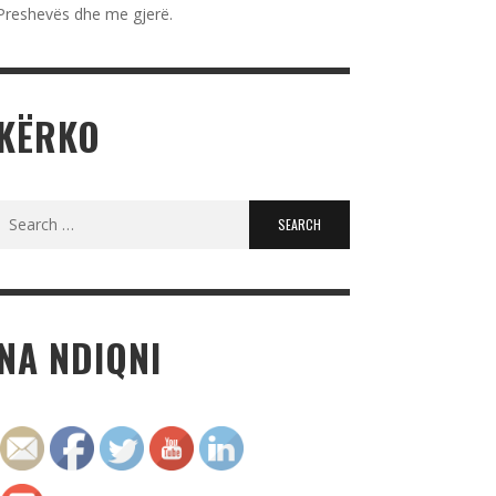
Preshevës dhe me gjerë.
KËRKO
Search
for:
NA NDIQNI