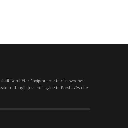
hillit Kombëtar Shqiptar , me të cilin synohet
reale rreth ngjarjeve në Luginë të Preshevës dhe