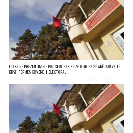
FTESË NË PREZENTIMIN E PROCEDURËS SË ZGJEDHJES SË ANËTARËVE TË
KKSH PËRMES KUVENDIT ELEKTORAL