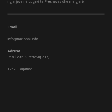
ngjarjeve në Luginë të Preshevës dhe me gjerë.
Email
info@nacionali.info
Adresa
Rr./Ul./Str. K.Petroviq 237,
17520 Bujanoc