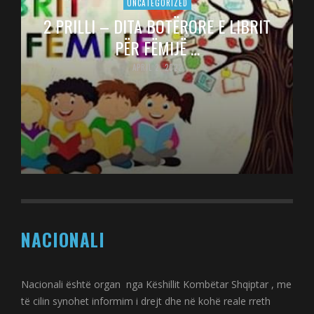
UNCATEGORIZED
2 PRILLI – DITA BOTËRORE E LIBRIT
PËR FËMIJË …
APRIL 2, 2022
NACIONALI
Nacionali është organ nga Këshillit Kombëtar Shqiptar , me
të cilin synohet informim i drejt dhe në kohë reale rreth