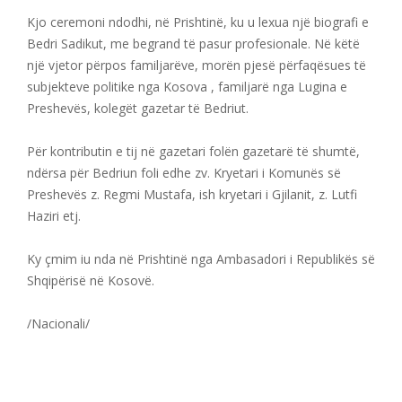
Kjo ceremoni ndodhi, në Prishtinë, ku u lexua një biografi e
Bedri Sadikut, me begrand të pasur profesionale. Në këtë
një vjetor përpos familjarëve, morën pjesë përfaqësues të
subjekteve politike nga Kosova , familjarë nga Lugina e
Preshevës, kolegët gazetar të Bedriut.
Për kontributin e tij në gazetari folën gazetarë të shumtë,
ndërsa për Bedriun foli edhe zv. Kryetari i Komunës së
Preshevës z. Regmi Mustafa, ish kryetari i Gjilanit, z. Lutfi
Haziri etj.
Ky çmim iu nda në Prishtinë nga Ambasadori i Republikës së
Shqipërisë në Kosovë.
/Nacionali/