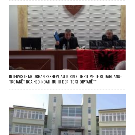
INTERVISTË ME ORHAN REXHEPI, AUTORIN E LIBRIT MË TË RI, DARDANO-
TROJANËT NGA NEO-NOAH-NUHU DERI TE SHQIPTARËT”