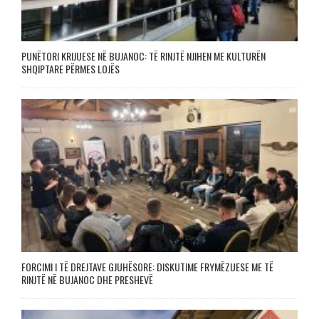
PUNËTORI KRIJUESE NË BUJANOC: TË RINJTË NJIHEN ME KULTURËN
SHQIPTARE PËRMES LOJËS
FORCIMI I TË DREJTAVE GJUHËSORE: DISKUTIME FRYMËZUESE ME TË
RINJTË NË BUJANOC DHE PRESHEVË