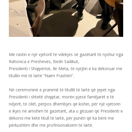
Me rastin e një vjetorit të vdekjes së gazetarit të njohur nga
Rahovica e Presheves, Bedri Sadikut,
Presidenti i Shqipërisë, Ilir Meta, të njëjtin e ka dekoruar me
titullin më të lartë “Naim Frashëri”.
Në ceremoninë e pranimit të titullit të lartë që jepet nga
Presidenti i shtetit shqiptar, morën pjesë familjarët e të
ndjerit, të cilët, përpos dhembjes që kishin, për një vjetorin
e ikjes në amshim të gazetarit, ata u gëzuan që Presidenti e
dekoroi me këtë titull të lartë, për punën që ka bërë me
përkushtim dhe me profesionalizëm të lartë.