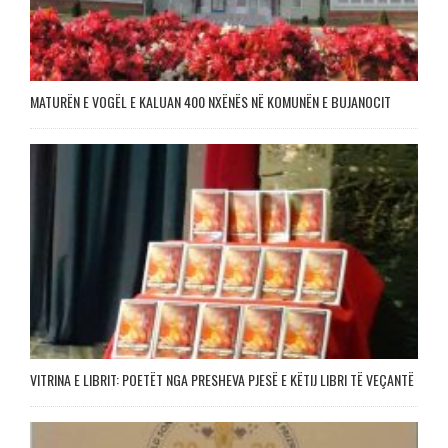
MATURËN E VOGËL E KALUAN 400 NXËNËS NË KOMUNËN E BUJANOCIT
VITRINA E LIBRIT: POETËT NGA PRESHEVA PJESË E KËTIJ LIBRI TË VEÇANTË