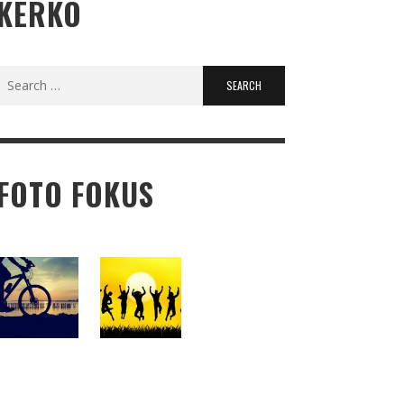
KËRKO
Search
for:
FOTO FOKUS