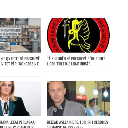
ËN E QYTETIT NË PRESHEVË
TË SHTUNËN NË PRESHEVË PËRUROHET
IVITET PËR “KONGRESIN E
LIBRI “FOLEJA E LUMTURISË”.
RMINA LEKAJ PËRLASKAJ
BEJZAD ASLLANI DREJTOR I RI I ÇERDHES
TRETË NË PARLAMENTIN
“8 MARSI” NË PRESHEVË