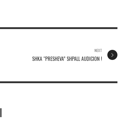
NEXT
SHKA “PRESHEVA” SHPALL AUDICION !
I
e