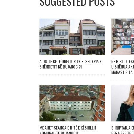
SUGGESTED POSTS
A DO TË KETË DREJTOR TË RI SHTËPIA E
NË BIBLIOTEK
SHËNDETIT NË BUJANOC ?!
U SHËNUA AKT
MANASTIRIT”.
MBAHET SEANCA E II-TË E KËSHILLIT
SHQIPTARJA E
KOMUNAL TË BUJANOCIT
PËR HERË TË 