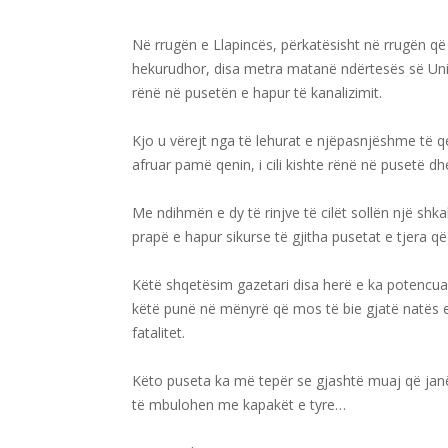
Në rrugën e Llapincës, përkatësisht në rrugën që 
hekurudhor, disa metra matanë ndërtesës së Unive
rënë në pusetën e hapur të kanalizimit.
Kjo u vërejt nga të lehurat e njëpasnjëshme të q
afruar pamë qenin, i cili kishte rënë në pusetë dh
Me ndihmën e dy të rinjve të cilët sollën një shka
prapë e hapur sikurse të gjitha pusetat e tjera që
Këtë shqetësim gazetari disa herë e ka potencua
këtë punë në mënyrë që mos të bie gjatë natës ed
fatalitet.
Këto puseta ka më tepër se gjashtë muaj që janë 
të mbulohen me kapakët e tyre…