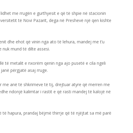
lidhet me rrugën e gurthyesit e që të shpie në stacionin
rsitetit të Novi Pazarit, dega në Preshevë një qen kishte
enit dhe ehot që vinin nga ato të lehura, mandej me t’u
e nuk mund të dilte assesi.
llë të metalit e nxorëm qenin nga ajo pusetë e cila ngeli
 janë përgjatë asaj rruge.
r me anë të shkrimeve të tij, drejtuar atyre që merren me
he ndonjë kalimtar i rastit e që rasti mandej të kalojë në
të hapura, prandaj bëjmë thirrje që të njëjtat sa më parë