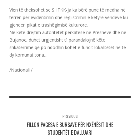
Vlen të theksohet se SHTKK-ja ka bërë punë të mëdha në
terren për evidentimin dhe regjistrimin e këtyre vendeve ku
gjenden pikat e trashëgimisë kulturore.
Në këtë drejtim autoritetet përkatëse në Preshevë dhe në
Bujanoc, duhet urgjentisht t’i parandalojnë këto
shkatërrime që po ndodhin kohët e fundit lokalitetet në të
dy komunat tona…
/Nacionali /
PREVIOUS
FILLON PAGESA E BURSAVE PËR NXËNËSIT DHE
STUDENTËT E DALLUAR!