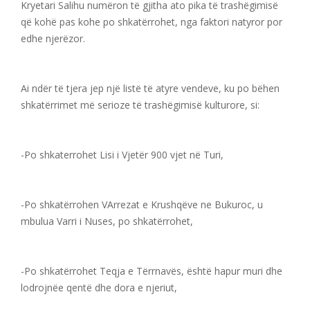
Kryetari Salihu numëron të gjitha ato pika të trashëgimisë
që kohë pas kohe po shkatërrohet, nga faktori natyror por
edhe njerëzor.
Ai ndër të tjera jep një listë të atyre vendeve, ku po bëhen
shkatërrimet më serioze të trashëgimisë kulturore, si:
-Po shkaterrohet Lisi i Vjetër 900 vjet në Turi,
-Po shkatërrohen VArrezat e Krushqëve ne Bukuroc, u
mbulua Varri i Nuses, po shkatërrohet,
-Po shkatërrohet Teqja e Tërrnavës, është hapur muri dhe
lodrojnëe qentë dhe dora e njeriut,