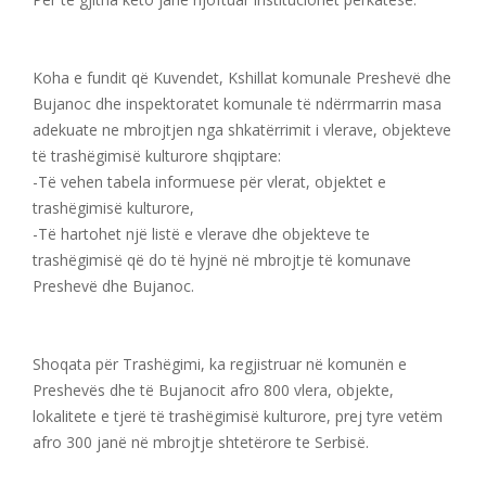
Koha e fundit që Kuvendet, Kshillat komunale Preshevë dhe
Bujanoc dhe inspektoratet komunale të ndërrmarrin masa
adekuate ne mbrojtjen nga shkatërrimit i vlerave, objekteve
të trashëgimisë kulturore shqiptare:
-Të vehen tabela informuese për vlerat, objektet e
trashëgimisë kulturore,
-Të hartohet një listë e vlerave dhe objekteve te
trashëgimisë që do të hyjnë në mbrojtje të komunave
Preshevë dhe Bujanoc.
Shoqata për Trashëgimi, ka regjistruar në komunën e
Preshevës dhe të Bujanocit afro 800 vlera, objekte,
lokalitete e tjerë të trashëgimisë kulturore, prej tyre vetëm
afro 300 janë në mbrojtje shtetërore te Serbisë.