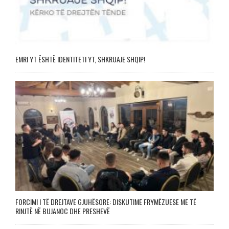
EMRI YT ËSHTË IDENTITETI YT, SHKRUAJE SHQIP!
FORCIMI I TË DREJTAVE GJUHËSORE: DISKUTIME FRYMËZUESE ME TË
RINJTË NË BUJANOC DHE PRESHEVË