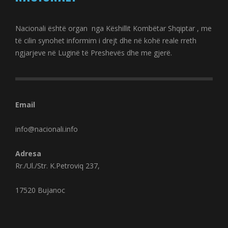
Nacionali është organ nga Këshillit Kombëtar Shqiptar , me
të cilin synohet informim i drejt dhe në kohë reale rreth
ngjarjeve në Luginë të Preshevës dhe me gjerë.
Email
info@nacionali.info
Adresa
Rr./Ul./Str. K.Petroviq 237,
17520 Bujanoc