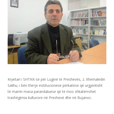
Kryetari i SHTKK-së për Luginë të Preshevës, z. Xhemaledin
Salihu, i bën thirrje institucioneve përkatëse që urgjentisht
të marrin masa parandaluese që të mos shkatërrohet
trashëgimia kulturore në Preshevë dhe në Bujanoc.