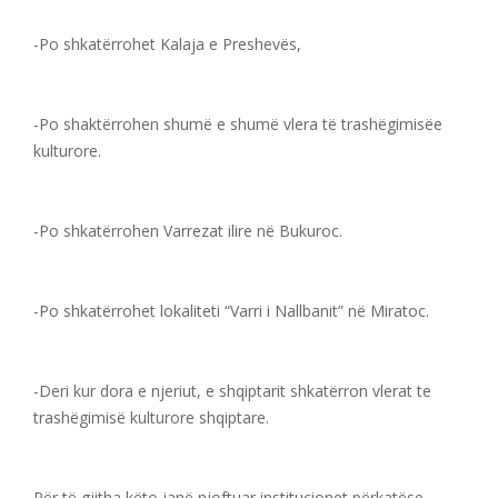
-Po shkatërrohet Kalaja e Preshevës,
-Po shaktërrohen shumë e shumë vlera të trashëgimisëe
kulturore.
-Po shkatërrohen Varrezat ilire në Bukuroc.
-Po shkatërrohet lokaliteti “Varri i Nallbanit” në Miratoc.
-Deri kur dora e njeriut, e shqiptarit shkatërron vlerat te
trashëgimisë kulturore shqiptare.
Për të gjitha këto janë njoftuar institucionet përkatëse.