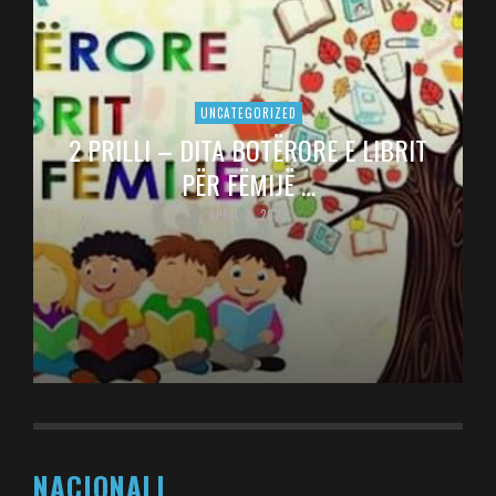
UNCATEGORIZED
2 PRILLI – DITA BOTËRORE E LIBRIT
PËR FËMIJË …
APRIL 2, 2022
NACIONALI